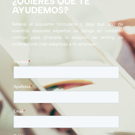
¿QUIERES QUE TE
AYUDEMOS?
Rellena el siguiente formulario y deja que uno de
nuestros asesores expertos se ponga en contacto
contigo para ofrecerte la solución de renting de
ordenadores más adaptada a tu empresa.