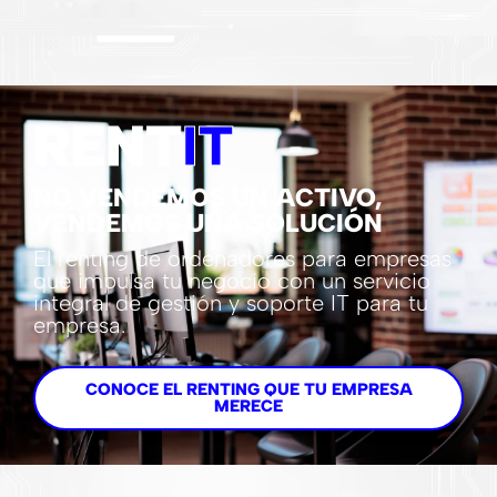
RENT
IT
NO VENDEMOS UN ACTIVO,
VENDEMOS UNA SOLUCIÓN
El renting de ordenadores para empresas
que impulsa tu negocio con un servicio
integral de gestión y soporte IT para tu
empresa.
CONOCE EL RENTING QUE TU EMPRESA
MERECE