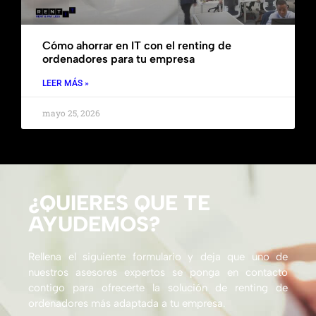
Cómo ahorrar en IT con el renting de
ordenadores para tu empresa
LEER MÁS »
mayo 25, 2026
¿QUIERES QUE TE
AYUDEMOS?
Rellena el siguiente formulario y deja que uno de
nuestros asesores expertos se ponga en contacto
contigo para ofrecerte la solución de renting de
ordenadores más adaptada a tu empresa.