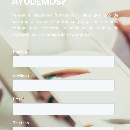
AYUDEMOS?
Rellena el siguiente formulario y deja que uno de
nuestros asesores expertos se ponga en contacto
contigo para ofrecerte la solución de renting de
ordenadores más adaptada a tu empresa.