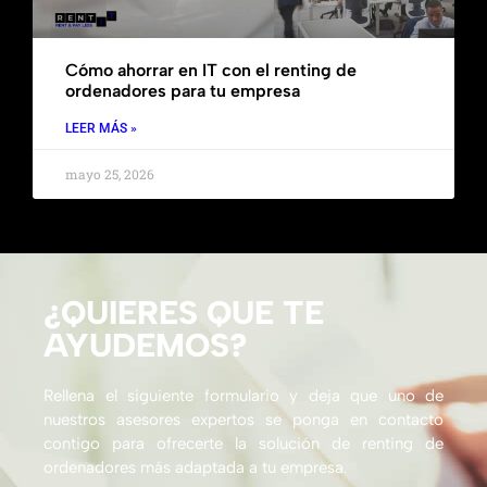
Cómo ahorrar en IT con el renting de
ordenadores para tu empresa
LEER MÁS »
mayo 25, 2026
¿QUIERES QUE TE
AYUDEMOS?
Rellena el siguiente formulario y deja que uno de
nuestros asesores expertos se ponga en contacto
contigo para ofrecerte la solución de renting de
ordenadores más adaptada a tu empresa.