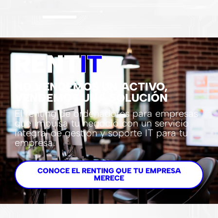
RENT
IT
NO VENDEMOS UN ACTIVO,
VENDEMOS UNA SOLUCIÓN
El renting de ordenadores para empresas
que impulsa tu negocio con un servicio
integral de gestión y soporte IT para tu
empresa.
CONOCE EL RENTING QUE TU EMPRESA
MERECE