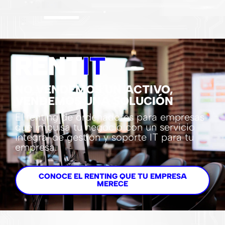
RENT
IT
NO VENDEMOS UN ACTIVO,
VENDEMOS UNA SOLUCIÓN
El renting de ordenadores para empresas
que impulsa tu negocio con un servicio
integral de gestión y soporte IT para tu
empresa.
CONOCE EL RENTING QUE TU EMPRESA
MERECE