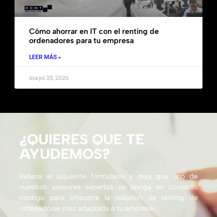
Cómo ahorrar en IT con el renting de
ordenadores para tu empresa
LEER MÁS »
mayo 25, 2026
¿QUIERES QUE TE
AYUDEMOS?
Rellena el siguiente formulario y deja que uno de
nuestros asesores expertos se ponga en contacto
contigo para ofrecerte la solución de renting de
ordenadores más adaptada a tu empresa.