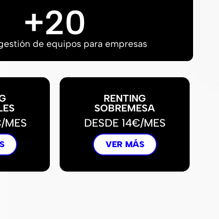
+
20
gestión de equipos para empresas
G
RENTING
LES
SOBREMESA
€/MES
DESDE 14€/MES
S
VER MÁS