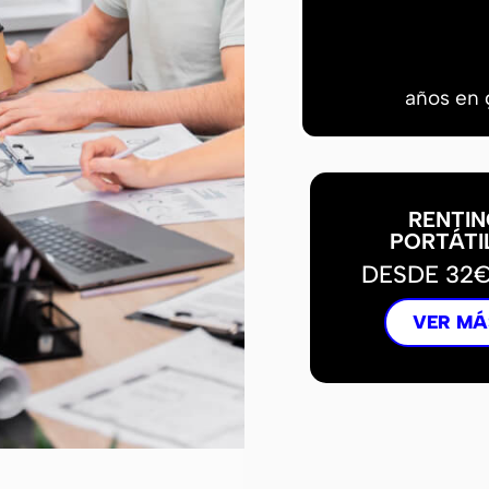
años en 
RENTIN
PORTÁTI
DESDE 32
VER MÁ