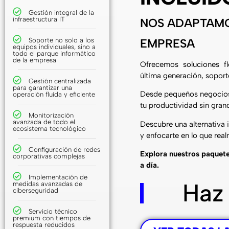
Gestión integral de la
infraestructura IT
NOS ADAPTAMO
Soporte no solo a los
EMPRESA
equipos individuales, sino a
todo el parque informático
de la empresa
Ofrecemos soluciones fl
última generación, soporte
Gestión centralizada
para garantizar una
Desde pequeños negocios 
operación fluida y eficiente
tu productividad sin grand
Monitorización
avanzada de todo el
Descubre una alternativa 
ecosistema tecnológico
y enfocarte en lo que rea
Configuración de redes
Explora nuestros paquete
corporativas complejas
a día.
Implementación de
Haz
medidas avanzadas de
ciberseguridad
Servicio técnico
premium con tiempos de
respuesta reducidos