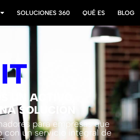
SOLUCIONES 360
QUÉ ES
BLOG
T
IT
S UN ACTIVO,
NA SOLUCIÓN
enadores para empresas que
 con un servicio integral de