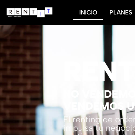
INICIO
PLANES
REN
NO VENDEMO
VENDEMOS U
El renting de ord
impulsa tu negocio