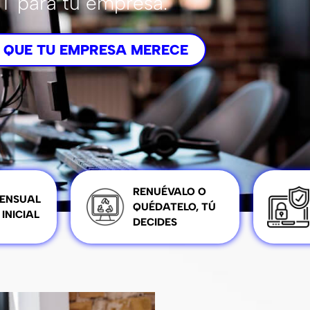
IT para tu empresa.
 QUE TU EMPRESA MERECE
RENUÉVALO O
ENSUAL
QUÉDATELO, TÚ
 INICIAL
DECIDES