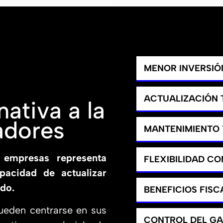
MENOR INVERSIÓN
ACTUALIZACIÓN
ativa a la
adores
MANTENIMIENTO 
 empresas representa
FLEXIBILIDAD C
apacidad de actualizar
do.
BENEFICIOS FISC
ueden centrarse en sus
CONTROL DEL G