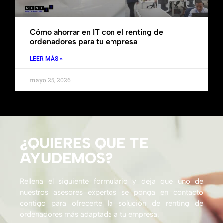
Cómo ahorrar en IT con el renting de
ordenadores para tu empresa
LEER MÁS »
mayo 25, 2026
¿QUIERES QUE TE
AYUDEMOS?
Rellena el siguiente formulario y deja que uno de
nuestros asesores expertos se ponga en contacto
contigo para ofrecerte la solución de renting de
ordenadores más adaptada a tu empresa.