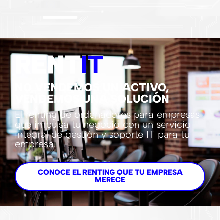
RENT
IT
NO VENDEMOS UN ACTIVO,
VENDEMOS UNA SOLUCIÓN
El renting de ordenadores para empresas
que impulsa tu negocio con un servicio
integral de gestión y soporte IT para tu
empresa.
CONOCE EL RENTING QUE TU EMPRESA
MERECE