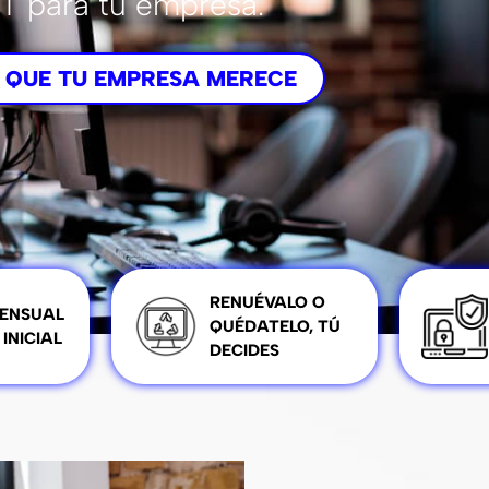
IT para tu empresa.
 QUE TU EMPRESA MERECE
RENUÉVALO O
ENSUAL
QUÉDATELO, TÚ
 INICIAL
DECIDES