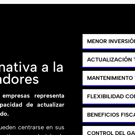
MENOR INVERSIÓN
ACTUALIZACIÓN
ativa a la
adores
MANTENIMIENTO 
 empresas representa
FLEXIBILIDAD C
apacidad de actualizar
do.
BENEFICIOS FISC
ueden centrarse en sus
CONTROL DEL G