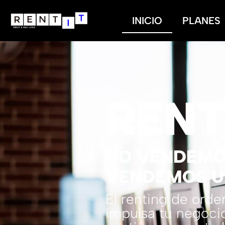
INICIO
PLANES
REN
NO VENDEMO
VENDEMOS U
El renting de ord
impulsa tu negocio