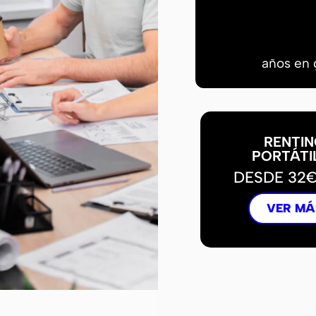
años en 
RENTIN
PORTÁTI
DESDE 32
VER MÁ