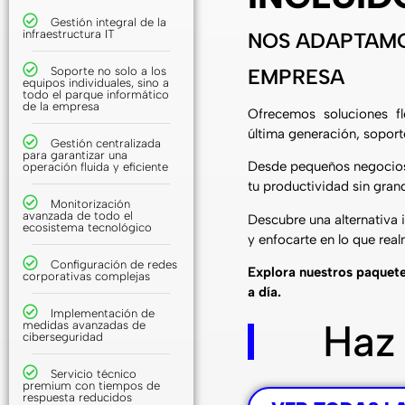
Gestión integral de la
infraestructura IT
NOS ADAPTAMO
Soporte no solo a los
EMPRESA
equipos individuales, sino a
todo el parque informático
de la empresa
Ofrecemos soluciones fl
última generación, soporte
Gestión centralizada
para garantizar una
Desde pequeños negocios 
operación fluida y eficiente
tu productividad sin grand
Monitorización
avanzada de todo el
Descubre una alternativa 
ecosistema tecnológico
y enfocarte en lo que rea
Configuración de redes
Explora nuestros paquete
corporativas complejas
a día.
Implementación de
Haz
medidas avanzadas de
ciberseguridad
Servicio técnico
premium con tiempos de
respuesta reducidos