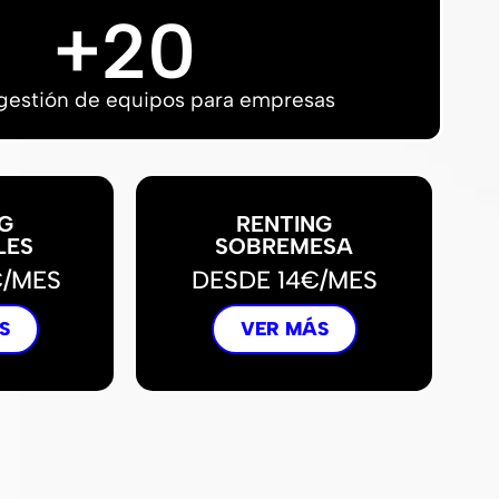
+
20
gestión de equipos para empresas
G
RENTING
LES
SOBREMESA
€/MES
DESDE 14€/MES
S
VER MÁS