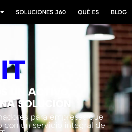
SOLUCIONES 360
QUÉ ES
BLOG
T
IT
S UN ACTIVO,
NA SOLUCIÓN
enadores para empresas que
 con un servicio integral de