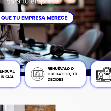
IT para tu empresa.
 QUE TU EMPRESA MERECE
RENUÉVALO O
ENSUAL
QUÉDATELO, TÚ
 INICIAL
DECIDES