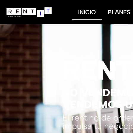
INICIO
PLANES
REN
NO VENDEMO
VENDEMOS U
El renting de ord
impulsa tu negocio