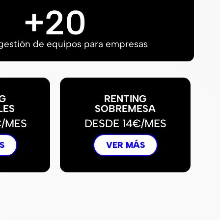
+
20
gestión de equipos para empresas
G
RENTING
LES
SOBREMESA
€/MES
DESDE 14€/MES
S
VER MÁS