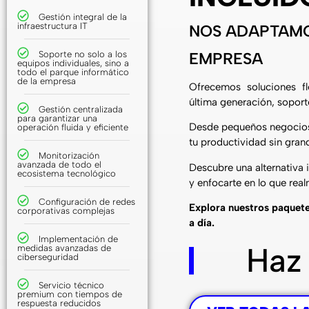
Gestión integral de la
infraestructura IT
NOS ADAPTAMO
Soporte no solo a los
EMPRESA
equipos individuales, sino a
todo el parque informático
de la empresa
Ofrecemos soluciones fl
última generación, soporte
Gestión centralizada
para garantizar una
Desde pequeños negocios 
operación fluida y eficiente
tu productividad sin grand
Monitorización
avanzada de todo el
Descubre una alternativa 
ecosistema tecnológico
y enfocarte en lo que rea
Configuración de redes
Explora nuestros paquete
corporativas complejas
a día.
Implementación de
Haz
medidas avanzadas de
ciberseguridad
Servicio técnico
premium con tiempos de
respuesta reducidos