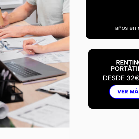
años en 
RENTIN
PORTÁTI
DESDE 32
VER MÁ