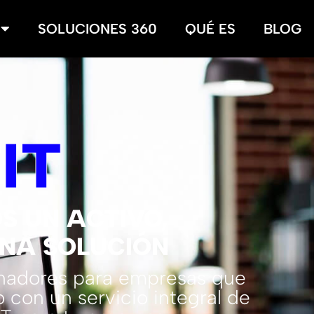
SOLUCIONES 360
QUÉ ES
BLOG
T
IT
S UN ACTIVO,
NA SOLUCIÓN
enadores para empresas que
 con un servicio integral de