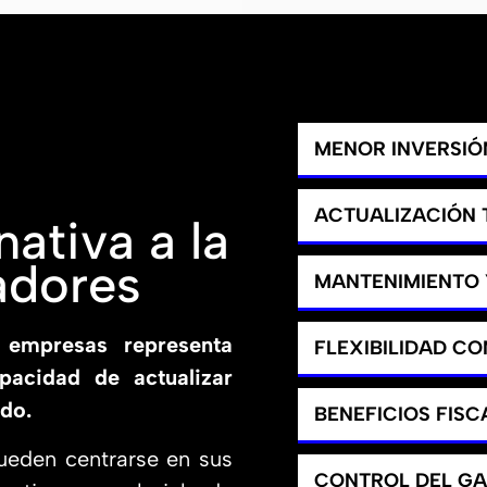
MENOR INVERSIÓN
ACTUALIZACIÓN
ativa a la
adores
MANTENIMIENTO 
 empresas representa
FLEXIBILIDAD C
apacidad de actualizar
do.
BENEFICIOS FISC
ueden centrarse en sus
CONTROL DEL G