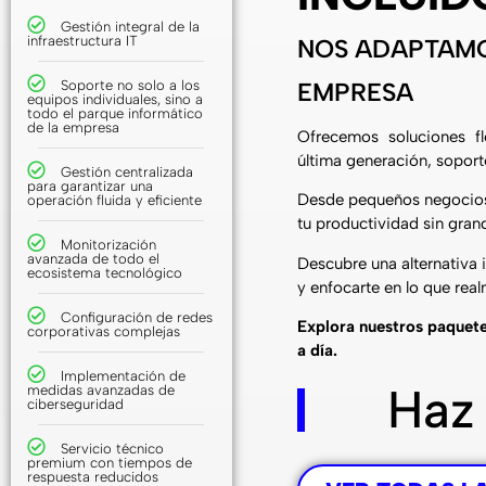
Gestión integral de la
infraestructura IT
NOS ADAPTAMO
Soporte no solo a los
EMPRESA
equipos individuales, sino a
todo el parque informático
de la empresa
Ofrecemos soluciones fl
última generación, soporte
Gestión centralizada
para garantizar una
Desde pequeños negocios 
operación fluida y eficiente
tu productividad sin grand
Monitorización
avanzada de todo el
Descubre una alternativa 
ecosistema tecnológico
y enfocarte en lo que rea
Configuración de redes
Explora nuestros paquete
corporativas complejas
a día.
Implementación de
Haz
medidas avanzadas de
ciberseguridad
Servicio técnico
premium con tiempos de
respuesta reducidos