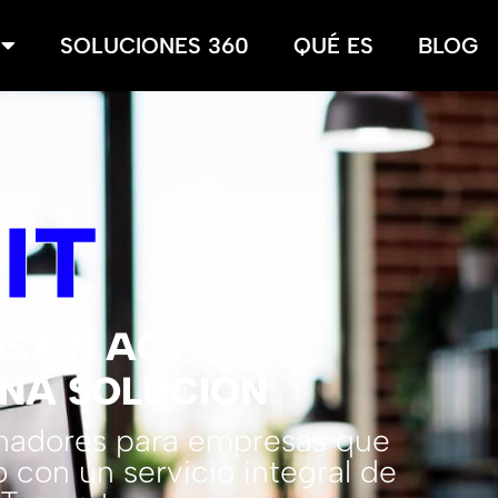
SOLUCIONES 360
QUÉ ES
BLOG
T
IT
S UN ACTIVO,
NA SOLUCIÓN
enadores para empresas que
 con un servicio integral de