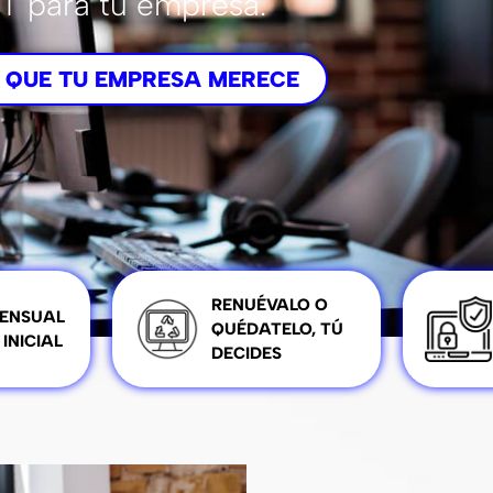
IT para tu empresa.
 QUE TU EMPRESA MERECE
RENUÉVALO O
ENSUAL
QUÉDATELO, TÚ
 INICIAL
DECIDES