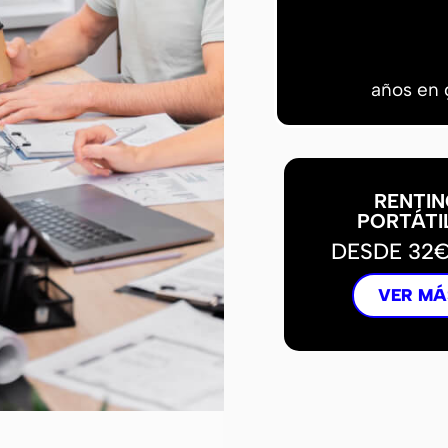
años en 
RENTIN
PORTÁTI
DESDE 32
VER MÁ