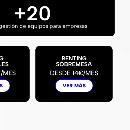
+
20
gestión de equipos para empresas
G
RENTING
LES
SOBREMESA
€/MES
DESDE 14€/MES
S
VER MÁS