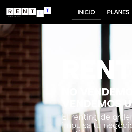
INICIO
PLANES
REN
NO VENDEMO
VENDEMOS U
El renting de ord
impulsa tu negocio