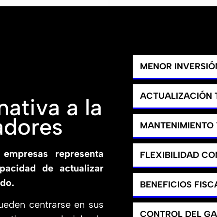
MENOR INVERSIÓN
ACTUALIZACIÓN
ativa a la
adores
MANTENIMIENTO 
 empresas representa
FLEXIBILIDAD C
apacidad de actualizar
do.
BENEFICIOS FISC
ueden centrarse en sus
CONTROL DEL G