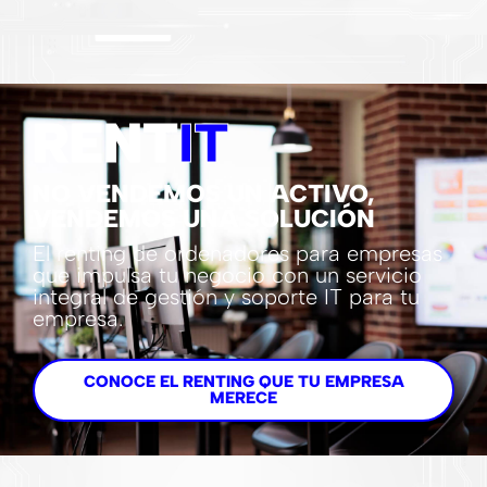
RENT
IT
NO VENDEMOS UN ACTIVO,
VENDEMOS UNA SOLUCIÓN
El renting de ordenadores para empresas
que impulsa tu negocio con un servicio
integral de gestión y soporte IT para tu
empresa.
CONOCE EL RENTING QUE TU EMPRESA
MERECE