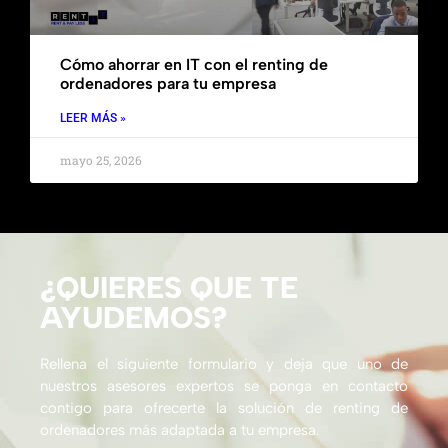
Cómo ahorrar en IT con el renting de
ordenadores para tu empresa
LEER MÁS »
mayo 25, 2026
¿QUIERES QUE TE
AYUDEMOS?
Rellena el siguiente formulario y deja que uno de
nuestros asesores expertos se ponga en contacto
contigo para ofrecerte la solución de renting de
ordenadores más adaptada a tu empresa.