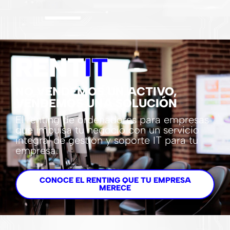
RENT
IT
NO VENDEMOS UN ACTIVO,
VENDEMOS UNA SOLUCIÓN
El renting de ordenadores para empresas
que impulsa tu negocio con un servicio
integral de gestión y soporte IT para tu
empresa.
CONOCE EL RENTING QUE TU EMPRESA
MERECE