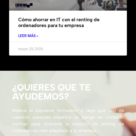
Cómo ahorrar en IT con el renting de
ordenadores para tu empresa
LEER MÁS »
mayo 25, 2026
¿QUIERES QUE TE
AYUDEMOS?
Rellena el siguiente formulario y deja que uno de
nuestros asesores expertos se ponga en contacto
contigo para ofrecerte la solución de renting de
ordenadores más adaptada a tu empresa.