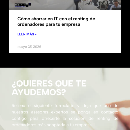
Cómo ahorrar en IT con el renting de
ordenadores para tu empresa
LEER MÁS »
mayo 25, 2026
¿QUIERES QUE TE
AYUDEMOS?
Rellena el siguiente formulario y deja que uno de
nuestros asesores expertos se ponga en contacto
contigo para ofrecerte la solución de renting de
ordenadores más adaptada a tu empresa.