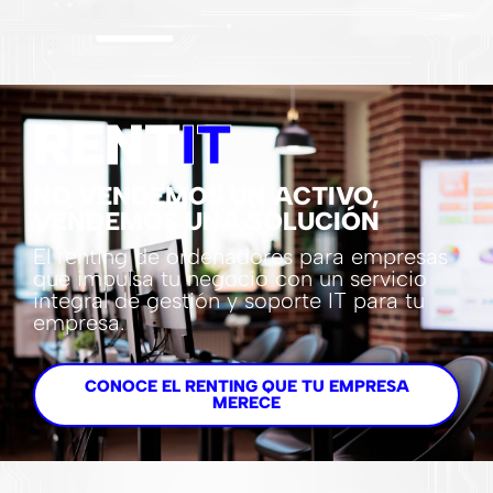
RENT
IT
NO VENDEMOS UN ACTIVO,
VENDEMOS UNA SOLUCIÓN
El renting de ordenadores para empresas
que impulsa tu negocio con un servicio
integral de gestión y soporte IT para tu
empresa.
CONOCE EL RENTING QUE TU EMPRESA
MERECE