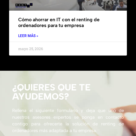
Cómo ahorrar en IT con el renting de
ordenadores para tu empresa
LEER MÁS »
mayo 25, 2026
¿QUIERES QUE TE
AYUDEMOS?
Rellena el siguiente formulario y deja que uno de
nuestros asesores expertos se ponga en contacto
contigo para ofrecerte la solución de renting de
ordenadores más adaptada a tu empresa.