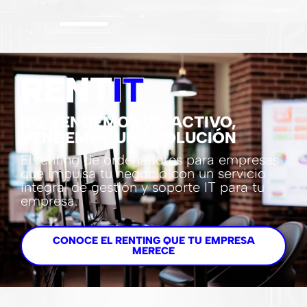
RENT
IT
NO VENDEMOS UN ACTIVO,
VENDEMOS UNA SOLUCIÓN
El renting de ordenadores para empresas
que impulsa tu negocio con un servicio
integral de gestión y soporte IT para tu
empresa.
CONOCE EL RENTING QUE TU EMPRESA
MERECE