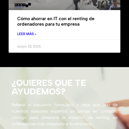
Cómo ahorrar en IT con el renting de
ordenadores para tu empresa
LEER MÁS »
mayo 25, 2026
¿QUIERES QUE TE
AYUDEMOS?
Rellena el siguiente formulario y deja que uno de
nuestros asesores expertos se ponga en contacto
contigo para ofrecerte la solución de renting de
ordenadores más adaptada a tu empresa.