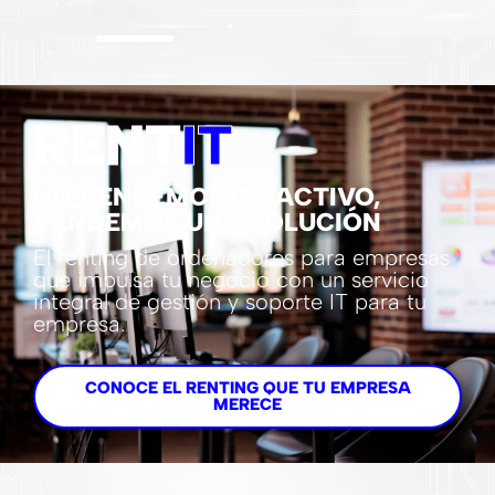
RENT
IT
NO VENDEMOS UN ACTIVO,
VENDEMOS UNA SOLUCIÓN
El renting de ordenadores para empresas
que impulsa tu negocio con un servicio
integral de gestión y soporte IT para tu
empresa.
CONOCE EL RENTING QUE TU EMPRESA
MERECE