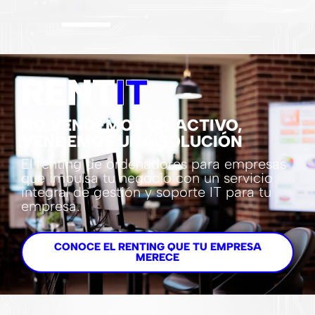
RENT
IT
NO VENDEMOS UN ACTIVO,
VENDEMOS UNA SOLUCIÓN
El renting de ordenadores para empresas
que impulsa tu negocio con un servicio
integral de gestión y soporte IT para tu
empresa.
CONOCE EL RENTING QUE TU EMPRESA
MERECE