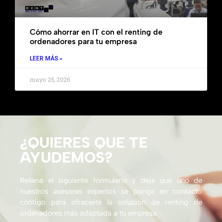
Cómo ahorrar en IT con el renting de
ordenadores para tu empresa
LEER MÁS »
mayo 25, 2026
¿QUIERES QUE TE
AYUDEMOS?
Rellena el siguiente formulario y deja que uno de
nuestros asesores expertos se ponga en contacto
contigo para ofrecerte la solución de renting de
ordenadores más adaptada a tu empresa.