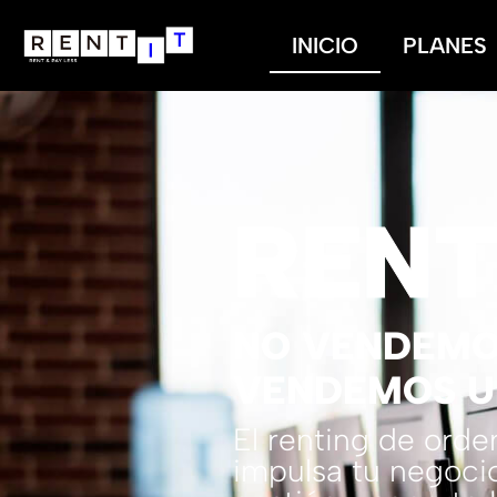
INICIO
PLANES
REN
NO VENDEMO
VENDEMOS U
El renting de ord
impulsa tu negocio