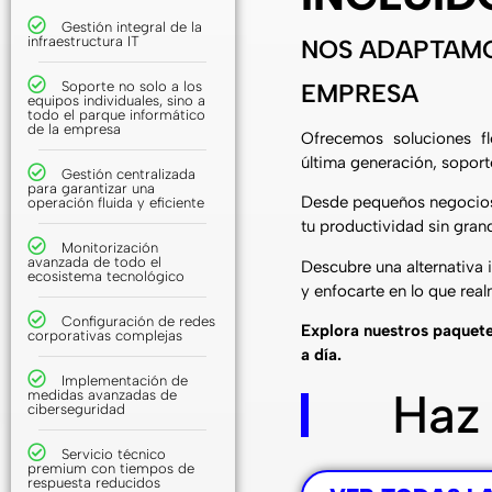
Gestión integral de la
infraestructura IT
NOS ADAPTAMO
Soporte no solo a los
EMPRESA
equipos individuales, sino a
todo el parque informático
de la empresa
Ofrecemos soluciones fl
última generación, soporte
Gestión centralizada
para garantizar una
Desde pequeños negocios 
operación fluida y eficiente
tu productividad sin grand
Monitorización
avanzada de todo el
Descubre una alternativa 
ecosistema tecnológico
y enfocarte en lo que rea
Configuración de redes
Explora nuestros paquete
corporativas complejas
a día.
Implementación de
Haz
medidas avanzadas de
ciberseguridad
Servicio técnico
premium con tiempos de
respuesta reducidos