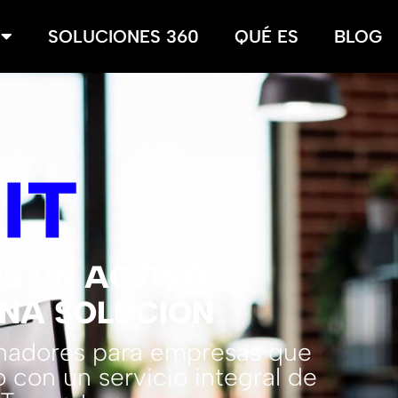
SOLUCIONES 360
QUÉ ES
BLOG
T
IT
S UN ACTIVO,
NA SOLUCIÓN
enadores para empresas que
 con un servicio integral de