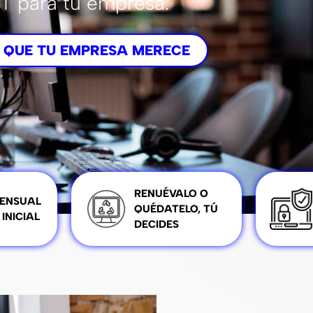
IT para tu empresa.
 QUE TU EMPRESA MERECE
RENUÉVALO O
ENSUAL
QUÉDATELO, TÚ
 INICIAL
DECIDES