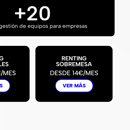
+
20
gestión de equipos para empresas
G
RENTING
LES
SOBREMESA
€/MES
DESDE 14€/MES
S
VER MÁS