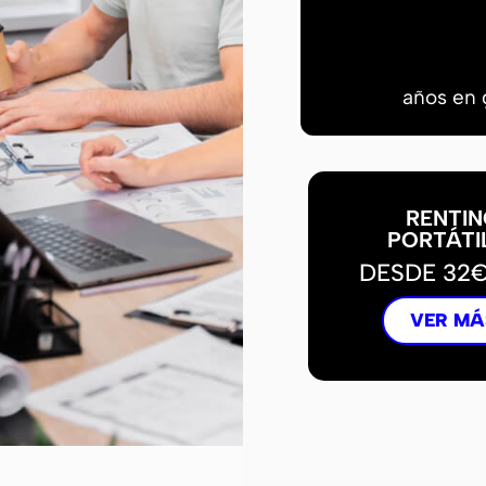
años en 
RENTIN
PORTÁTI
DESDE 32
VER MÁ