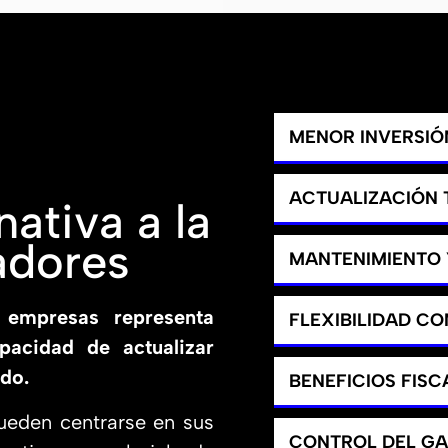
MENOR INVERSIÓN
ACTUALIZACIÓN
ativa a la
adores
MANTENIMIENTO 
 empresas representa
FLEXIBILIDAD C
apacidad de actualizar
do.
BENEFICIOS FISC
ueden centrarse en sus
CONTROL DEL G