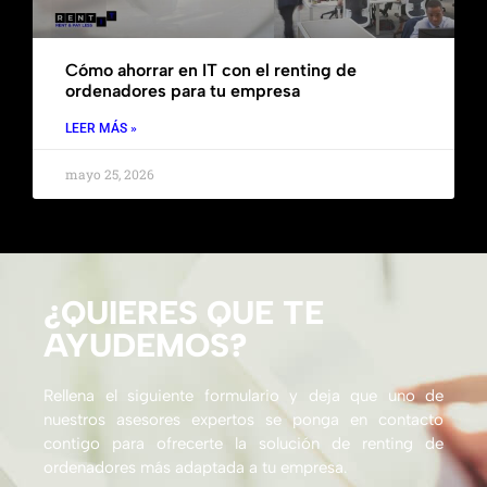
Cómo ahorrar en IT con el renting de
ordenadores para tu empresa
LEER MÁS »
mayo 25, 2026
¿QUIERES QUE TE
AYUDEMOS?
Rellena el siguiente formulario y deja que uno de
nuestros asesores expertos se ponga en contacto
contigo para ofrecerte la solución de renting de
ordenadores más adaptada a tu empresa.