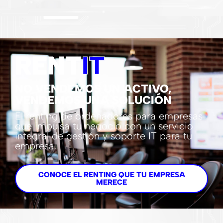
RENT
IT
NO VENDEMOS UN ACTIVO,
VENDEMOS UNA SOLUCIÓN
El renting de ordenadores para empresas
que impulsa tu negocio con un servicio
integral de gestión y soporte IT para tu
empresa.
CONOCE EL RENTING QUE TU EMPRESA
MERECE