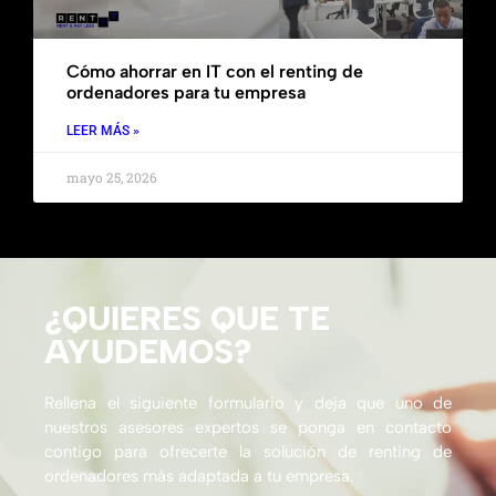
Cómo ahorrar en IT con el renting de
ordenadores para tu empresa
LEER MÁS »
mayo 25, 2026
¿QUIERES QUE TE
AYUDEMOS?
Rellena el siguiente formulario y deja que uno de
nuestros asesores expertos se ponga en contacto
contigo para ofrecerte la solución de renting de
ordenadores más adaptada a tu empresa.