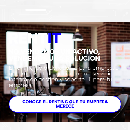
RENT
IT
NO VENDEMOS UN ACTIVO,
VENDEMOS UNA SOLUCIÓN
El renting de ordenadores para empresas
que impulsa tu negocio con un servicio
integral de gestión y soporte IT para tu
empresa.
CONOCE EL RENTING QUE TU EMPRESA
MERECE