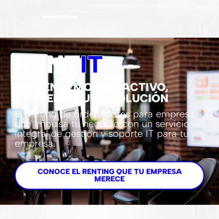
RENT
IT
NO VENDEMOS UN ACTIVO,
VENDEMOS UNA SOLUCIÓN
El renting de ordenadores para empresas
que impulsa tu negocio con un servicio
integral de gestión y soporte IT para tu
empresa.
CONOCE EL RENTING QUE TU EMPRESA
MERECE