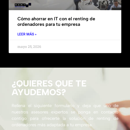
Cómo ahorrar en IT con el renting de
ordenadores para tu empresa
LEER MÁS »
mayo 25, 2026
¿QUIERES QUE TE
AYUDEMOS?
Rellena el siguiente formulario y deja que uno de
nuestros asesores expertos se ponga en contacto
contigo para ofrecerte la solución de renting de
ordenadores más adaptada a tu empresa.