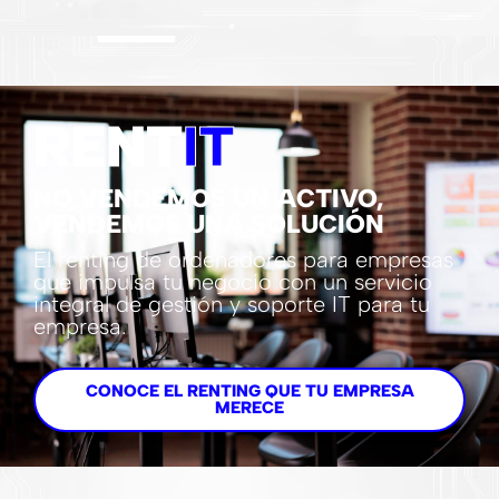
RENT
IT
NO VENDEMOS UN ACTIVO,
VENDEMOS UNA SOLUCIÓN
El renting de ordenadores para empresas
que impulsa tu negocio con un servicio
integral de gestión y soporte IT para tu
empresa.
CONOCE EL RENTING QUE TU EMPRESA
MERECE