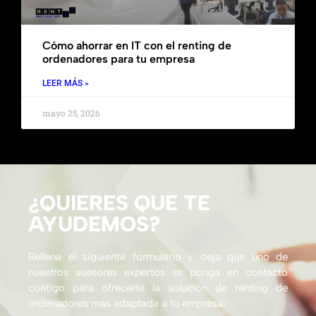
Cómo ahorrar en IT con el renting de
ordenadores para tu empresa
LEER MÁS »
mayo 25, 2026
¿QUIERES QUE TE
AYUDEMOS?
Rellena el siguiente formulario y deja que uno de
nuestros asesores expertos se ponga en contacto
contigo para ofrecerte la solución de renting de
ordenadores más adaptada a tu empresa.